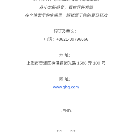
品小龙虾盛宴，看世界杯激情
在个性奢华的空间里，解锁属于你的夏日狂欢
预订及垂询：
电话：+8621-39796666
地 址：
上海市青浦区徐泾镇诸光路 1588 弄 100 号
网 址：
www.ghg.com
-END-