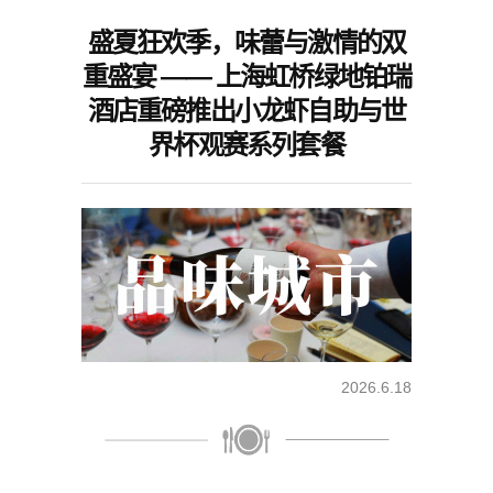
盛夏狂欢季，味蕾与激情的双
重盛宴 —— 上海虹桥绿地铂瑞
酒店重磅推出小龙虾自助与世
界杯观赛系列套餐
2026.6.18