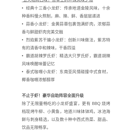
• 经典十三香小龙虾：传承地道金陵风味，十余
种香料慢火熬制，麻、辣、鲜、香层层递进
• 蒜香小龙虾：金黄蒜蓉包裹饱满虾肉，浓郁蒜
香与鲜甜虾肉完美交融
• 烈焰紫苏干煸小龙虾：创新川味做法，紫苏特
有的清香中和辣味，干香四溢
• 霸道胡辣罗氏虾：精选大只罗氏虾，霸道胡辣
风味唤醒味蕾记忆
• 泰式咖喱小龙虾：东南亚风情碰撞中式食材，
椰香咖喱浓郁醇厚
不止于虾！豪华自助阵容全面升级
除了无限量畅吃的小龙虾盛宴，更有 BBQ 烧烤
档现烤牛柳、小黄鱼，地道川味钵钵鸡，冰池海
鲜与刺身精选，以及数十种中西式热菜、甜品、
饮品无限畅享。