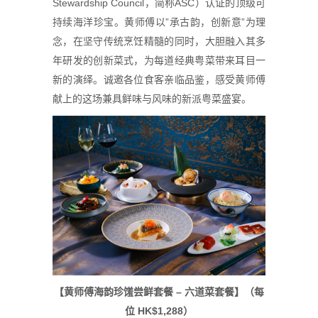
Stewardship Council，简称ASC）认证的顶级可
持续海洋珍宝。黄师傅以”承古韵，创新意”为理
念，在坚守传统烹饪精髓的同时，大胆融入其多
年研发的创新菜式，为每道经典粤菜带来耳目一
新的演绎。诚邀各位食客亲临品鉴，感受黄师傅
献上的这场兼具鲜味与风味的新派粤菜盛宴。
【黄
师
傅海韵珍
馐尝鲜
套餐 – 六道菜套餐】（每
位 HK$1,288）