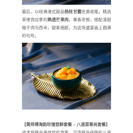
最后，以经典港式甜品
杨
枝甘露
完美收尾。精选
菲律宾应季的
熟透芒果肉
，果香浓郁，搭配清甜
柚子肉与西米，甜美细腻，为这场盛宴画上圆满
的句号。
【黄
师
傅海韵珍
馐尝鲜
套餐 – 八道菜尊尚套餐】
追求极致品鉴体验的食客，可选择升级版的八道