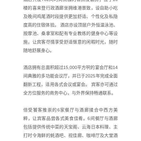
楼的喜来登行政酒廊坐拥维港景致，设自助小吃
及晚间鸡尾酒时段提供更加舒适、个性化及私隐
度高的住宿体验。 酒店亦设顶层户外恒温泳池、
按摩池、桑拿室和配有专业教练的健身中心等设
施，让宾客尽情享受舒适惬意的闲暇时光，随时
随地舒展身心。
酒店拥有总面积超过15,000平方呎的宴会厅和14
间典雅的多功能会议厅，并已于2025年完成全面
翻新工程，适用各式会议或宴会。 宾客亦可通过
全方位服务的商务中心，与外界保持畅通联系。
倍受饕客推崇的6家餐厅与酒廊揉合中西方美
粹，让宾客品尝各式美食佳肴。6间餐厅与酒廊
包括提供传统
中菜
的天宝阁、云海日本料理、主
打时令海鲜的蚝酒吧、视佳廊、咖啡厅及大堂酒