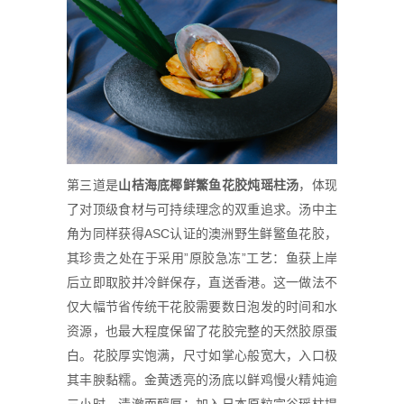
第三道是
山桔海底椰
鲜
鰵鱼花胶炖瑶柱
汤
，体现
了对顶级食材与可持续理念的双重追求。汤中主
角为同样获得ASC认证的澳洲野生鲜鳘鱼花胶，
其珍贵之处在于采用”原胶急冻”工艺：鱼获上岸
后立即取胶并冷鲜保存，直送香港。这一做法不
仅大幅节省传统干花胶需要数日泡发的时间和水
资源，也最大程度保留了花胶完整的天然胶原蛋
白。花胶厚实饱满，尺寸如掌心般宽大，入口极
其丰腴黏糯。金黄透亮的汤底以鲜鸡慢火精炖逾