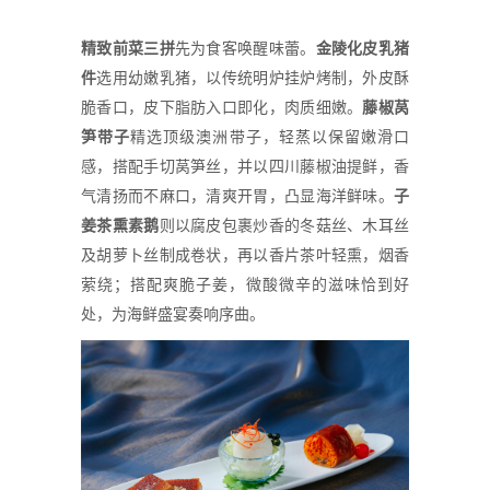
精致前菜三拼
先为食客唤醒味蕾。
金陵化皮乳猪
件
选用幼嫩乳猪，以传统明炉挂炉烤制，外皮酥
脆香口，皮下脂肪入口即化，肉质细嫩。
藤椒
莴
笋
带
子
精选顶级澳洲带子，轻蒸以保留嫩滑口
感，搭配手切莴笋丝，并以四川藤椒油提鲜，香
气清扬而不麻口，清爽开胃，凸显海洋鲜味。
子
姜茶熏素
鹅
则以腐皮包裹炒香的冬菇丝、木耳丝
及胡萝卜丝制成卷状，再以香片茶叶轻熏，烟香
萦绕；搭配爽脆子姜，微酸微辛的滋味恰到好
处，为海鲜盛宴奏响序曲。