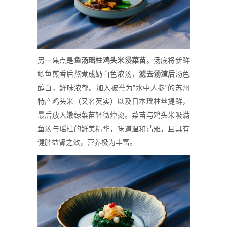
另一焦点是
鱼
汤
瑶柱
鸡
头米浸菜苗
。汤底将新鲜
鲫鱼煎香后熬煮成奶白色浓汤，
滤
去
汤
渣后
汤色
醇白，鲜味浓郁。加入被誉为”水中人参”的苏州
特产鸡头米（又名芡实）以及日本瑶柱丝提鲜，
最后放入嫩绿菜苗轻微焯烫。菜苗与鸡头米吸满
鱼汤与瑶柱的鲜美精华，味道温和清雅，且具有
健脾益肾之效，营养极为丰富。