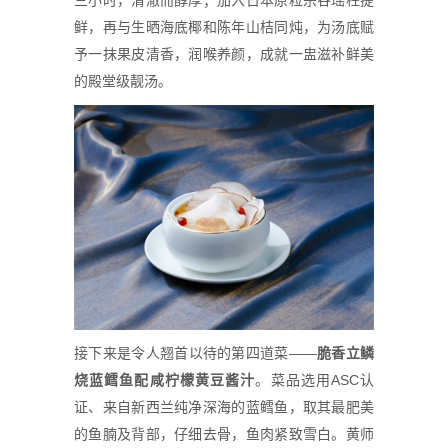
三小时，清澈而醇厚；加入日本原粒宗谷瑶柱提
鲜，再与生晒海底椰和陈年山桔同炖，为汤底赋
予一抹果皮清香，润喉养颜，成就一盅滋补鲜美
的殿堂级靓汤。
接下来是令人翘首以待的第四道菜——
脆香立
鳞
烧蓝鳕
鱼配咸
柠
檬黄豆
酱
汁
。菜品选用ASC认
证、来自新西兰纯净深海的蓝鳕鱼，取其最肥美
的鱼腩及背部，仔细去骨，鱼肉紧致雪白。黄师