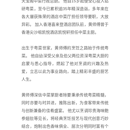
天宝阁
中菜
行政总厨。 他自15岁起便全心投入钻
研粤菜，至今已累积逾35年精深造诣，多年来在
各大屡获殊荣的酒店
中菜
厅担任领导要职，大放
异彩。 加入香港喜来登酒店团队前，黄师傅曾于
香港尖沙咀凯悦酒店凯悦轩担任
中菜
主厨。
出生于粤菜世家，黄师傅的烹饪之路始于传统粤
菜。 他自幼深受父亲及伯父两位资深粤菜大厨的
启蒙与悉心指导，燃起了他对烹调的兴趣及热
爱，立志以此为事业路向，踏上精彩丰盛的厨艺
人生。
黄师傅深信
中菜
掌厨者除要秉承传统粤菜精髓，
同时亦要与时并进，推陈出新，为食客带来传统
与创新兼备的
佳肴
盛宴。 他尤以烹调珍贵海味鲍
参翅肚等见长，将经典烹饪技艺与现代创意巧妙
结合，炮制出色香味俱全、层次分明同时富有个