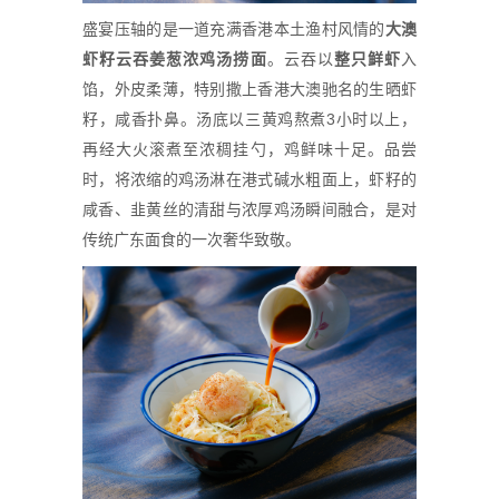
盛宴压轴的是一道充满香港本土渔村风情的
大澳
虾籽云吞姜葱
浓鸡汤捞
面
。云吞以
整只
鲜
虾
入
馅，外皮柔薄，特别撒上香港大澳驰名的生晒虾
籽，咸香扑鼻。汤底以三黄鸡熬煮3小时以上，
再经大火滚煮至浓稠挂勺，鸡鲜味十足。品尝
时，将浓缩的鸡汤淋在港式碱水粗面上，虾籽的
咸香、韭黄丝的清甜与浓厚鸡汤瞬间融合，是对
传统广东面食的一次奢华致敬。