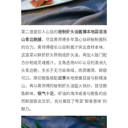
第二道是扣人心弦的
秘制虾头油
酱
爆本地蒜苗淮
山青边
鲍
脯
，尽显黄师傅多年潜心钻研秘制酱料
的功力。黄师傅擅长以自制酱汁突出食材本味，
这道菜以鲜虾虾头熬制成虾头油，再加入独门配
方炒制成灵魂酱汁。主角选用ASC认证的澳洲九
头青边鲍，生长于无污染海域，肉质嫩滑、鲜甜
可口。厚切鲍鱼搭配
应
季
本地翠嫩蒜苗与粉糯淮
山，再以黄师傅的秘制虾头油猛火快炒，锁住鲍
鱼鲜味，
锅
气十足
。虾油的海洋咸香与鲍鱼的自
然鲜甜彼此交织，充分展现了粤菜”鲜香惹味”的
魅力。