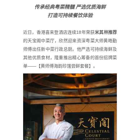
传
承经典
粤
菜精髓
严选
优
质
海
鲜
打造可持
续
餐
饮
体
验
近日，香港喜来登酒店连续18年荣获
米其林推荐
的天宝阁
中菜
厅，欣然迎来资深粤菜大师黄皓勤
师傅
出任
新
中菜
行政总厨。他严选可持续海鲜及
其他优质食材，隆重推出精心筹备的首份招牌菜
单——【黄师傅海韵珍馐尝鲜套餐】
。