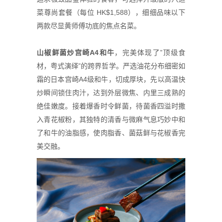
菜尊尚套餐（每位 HK$1,588），细细品味以下
两款尽显黄师傅功底的焦点名菜。
山椒
鲜
菌炒
宫
崎A4和牛
，完美体现了”顶级食
材，粤式演绎”的跨界哲学。严选油花分布细密如
霜的日本宫崎A4级和牛，切成厚块，先以高温快
炒瞬间锁住肉汁，达到外层微焦、内里三成熟的
绝佳嫩度。接着爆香时令鲜菌，待菌香四溢时撒
入青花椒粉，其独特的清香与微麻气息巧妙中和
了和牛的油脂感，使肉脂香、菌菇鲜与花椒香完
美交融。