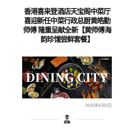
香港喜来登酒店天宝阁中菜厅
喜迎新任中菜行政总厨黄皓勤
师傅 隆重呈献全新【黄师傅海
韵珍馐尝鲜套餐】
2026年6月6日