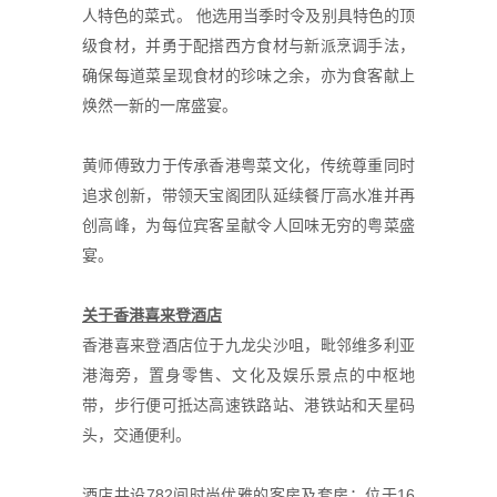
人特色的菜式。 他选用当季时令及别具特色的顶
级食材，并勇于配搭西方食材与新派烹调手法，
确保每道菜呈现食材的珍味之余，亦为食客献上
焕然一新的一席盛宴。
黄师傅致力于传承香港粤菜文化，传统尊重同时
追求创新，带领天宝阁团队延续餐厅高水准并再
创高峰，为每位宾客呈献令人回味无穷的粤菜盛
宴。
关
于香港喜
来
登酒店
香港喜来登酒店位于九龙尖沙咀，毗邻维多利亚
港海旁，置身零售、文化及娱乐景点的中枢地
带，步行
便可抵达
高速铁路站、港铁站和天星码
头，交通便利。
酒店共设782间时尚优雅的客房及套房；位于16