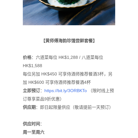
【黄
师
傅海韵珍
馐尝鲜
套餐】
价格
：六道菜每位 HK$1,288 / 八道菜每位
HK$1,588
每位另加 HK$450 可享侍酒师推荐餐酒3杯，另
加 HK$600 可享侍酒师推荐餐酒4杯
立即
预订
：
https://bit.ly/3ORBKTo
（限时线上预
订尊享菜品9折优惠）
供
应
期
：即日起限量供应（敬请提前一天预订）
供
应时
间
：
周一至周六