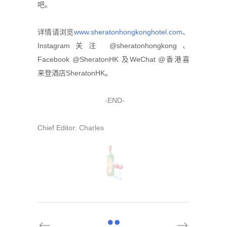
吧。
详情请浏览
www.sheratonhongkonghotel.com
、
Instagram关注 @sheratonhongkong、
Facebook @SheratonHK 及WeChat @香港喜
来登酒店SheratonHK。
-END-
Chief Editor: Charles