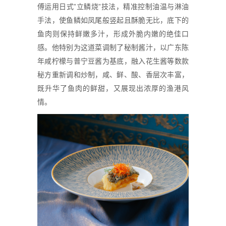
傅运用日式”立鳞烧”技法，精准控制油温与淋油
手法，使鱼鳞如凤尾般竖起且酥脆无比，底下的
鱼肉则保持鲜嫩多汁，形成外脆内嫩的绝佳口
感。他特别为这道菜调制了秘制酱汁，以广东陈
年咸柠檬与普宁豆酱为基底，融入花生酱等数款
秘方重新调和炒制，咸、鲜、酸、香层次丰富，
既升华了鱼肉的鲜甜，又展现出浓厚的渔港风
情。