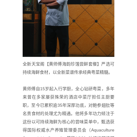
全新天宝阁【黄师傅海韵珍馐尝鲜套餐】严选可
持续海鲜食材，以全新菜谱传承经典粤菜精髓。
黄师傅自15岁起入行学厨，全心钻研粤菜，多年
来曾在多家屡获殊荣的酒店
中菜
厅担任主厨要
职，至今已累积逾35年深厚功底，对鲍参翅肚等
名贵食材的处理尤为精通。他将多年功力倾注于
这份以可持续海鲜为核心的尝味菜单中，甄选获
得国际权威水产养殖管理委员会（Aquaculture